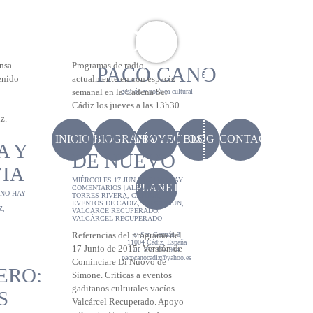
CULOS
RADIO
nsa
Programas de radio,
PACO CANO
tenido
actualmente en con espacio
semanal en la Cadena Ser
gestión y política cultural
Cádiz los jueves a las 13h30.
z.
COMENZAR
INICIO
BIOGRAFÍA
PROYECTOS
BLOG
CONTACTO
A Y
DE NUEVO
VIA
MIÉRCOLES 17 JUN 2015 |
NO HAY
PLANETACÁDIZ
COMENTARIOS
|
ALEJANDRO
NO HAY
TORRES RIVERA
,
CRÍTICA
,
EVENTOS DE CÁDIZ
,
PROCOMÚN
,
Z
,
VALCARCE RECUPERADO
,
VALCÁRCEL RECUPERADO
Referencias del programa del
c/ San Germán 3
11004 Cádiz, España
17 Junio de 2015: Versión de
tlf: 856 174 984
pacocanocadiz@yahoo.es
Cominciare Di Nuovo de
ERO:
Simone. Críticas a eventos
gaditanos culturales vacíos.
S
Valcárcel Recuperado. Apoyo