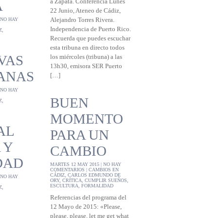
A
a Zapata. Conferencia Lunes
22 Junio, Ateneo de Cádiz,
NO HAY
Alejandro Torres Rivera.
Independencia de Puerto Rico.
Z
,
Recuerda que puedes escuchar
esta tribuna en directo todos
IVAS
los miércoles (tribuna) a las
13h30, emisora SER Puerto
ANAS
[…]
NO HAY
BUEN
Z
,
MOMENTO
AL
PARA UN
 Y
CAMBIO
DAD
MARTES 12 MAY 2015 |
NO HAY
COMENTARIOS
|
CAMBIOS EN
CÁDIZ
,
CARLOS EDMUNDO DE
NO HAY
ORY
,
CRÍTICA
,
CUMPLIR SUEÑOS
,
ESCULTURA
,
FORMALIDAD
Z
,
Referencias del programa del
12 Mayo de 2015: «Please,
please, please, let me get what