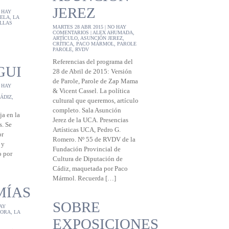
JEREZ
 HAY
VELA
,
LA
LLAS
MARTES 28 ABR 2015 |
NO HAY
COMENTARIOS
|
ALEX AHUMADA
,
ARTÍCULO
,
ASUNCIÓN JEREZ
,
CRÍTICA
,
PACO MÁRMOL
,
PAROLE
PAROLE
,
RVDV
Referencias del programa del
GUI
28 de Abril de 2015: Versión
de Parole, Parole de Zap Mama
 HAY
& Vicent Cassel. La política
CÁDIZ
,
cultural que queremos, artículo
completo. Sala Asunción
ja en la
Jerez de la UCA. Presencias
. Se
Artísticas UCA, Pedro G.
or
Romero. Nº 55 de RVDV de la
 y
Fundación Provincial de
o por
Cultura de Diputación de
Cádiz, maquetada por Paco
Mármol. Recuerda […]
MÍAS
SOBRE
AY
PORA
,
LA
EXPOSICIONES