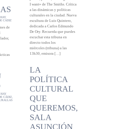
I want» de The Smiths. Crítica
AS
a las dinámicas y políticas
culturales en la ciudad. Nueva
 HAY
DE CÁDIZ
escultura de Luis Quintero,
dedicada a Carlos Edmundo
ones de
De Ory. Recuerda que puedes
l
escuchar esta tribuna en
lador,
directo todos los
miércoles (tribuna) a las
13h30, emisora […]
ácticas
LA
U
POLÍTICA
O
CULTURAL
 HAY
QUE
DE CÁDIZ
,
URALLAS
QUEREMOS,
SALA
ASUNCIÓN