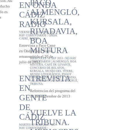
PACO
ión. Así
EN ONDA
 Mucho
ALMENGLÓ,
do es
CÁDIZ
a
KURSALA,
RADIO
RIVADAVIA,
VIERNES 20 JUL 2012 |
NO
HAY COMENTARIOS
|
ONDA
BOA
CÁDIZ
,
RADIO
Entrevista a Paco Cano
MISTURA
en Onda Cádiz Radio,
retransmitida el 20 de
MIÉRCOLES 18 SEP 2013 |
NO HAY
COMENTARIOS
|
ALMENGLÓ
,
BOA
julio de 2012.
MISTURA
,
CAFÉ DE LEVANTE
,
CONCURSO DE RELATOS
,
KURSALA
,
MUSEO DEL TÍTERE
,
MUSEO LITOGRÁFICO
,
PEGGY
ENTREVISTA
GUGGENHEIM
,
RAÍCES Y PUNTAS
,
SALA RIVADAVIA
,
TIAGO DA CRUZ
,
TRIBUNA
EN
Referencias del programa del
GENTE
18 de septiembre de 2013
DE
VUELVE LA
CÁDIZ
TRIBUNA.
MARTES 13 MAR 2012 |
NO
HAY COMENTARIOS
|