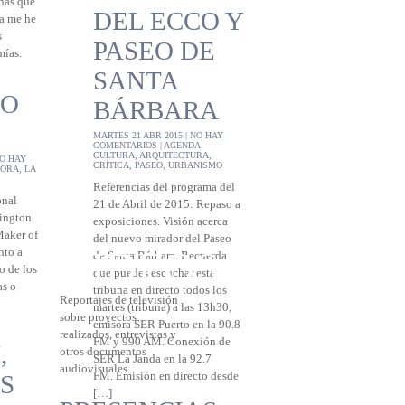
nas que
DEL ECCO Y
ya me he
s
PASEO DE
mías.
SANTA
 O
BÁRBARA
MARTES 21 ABR 2015 |
NO HAY
COMENTARIOS
|
AGENDA
CULTURA
,
ARQUITECTURA
,
O HAY
CRÍTICA
,
PASEO
,
URBANISMO
PORA
,
LA
Referencias del programa del
onal
21 de Abril de 2015: Repaso a
hington
exposiciones. Visión acerca
Maker of
del nuevo mirador del Paseo
VIDEOS
nto a
de Santa Bárbara. Recuerda
o de los
que puedes escuchar esta
as o
tribuna en directo todos los
Reportajes de televisión
martes (tribuna) a las 13h30,
sobre proyectos
emisora SER Puerto en la 90.8
realizados, entrevistas y
FM y 990 AM. Conexión de
,
otros documentos
SER La Janda en la 92.7
audiovisuales.
S
FM. Emisión en directo desde
[…]