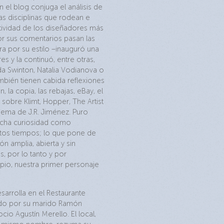
 el blog conjuga el análisis de
s disciplinas que rodean e
atividad de los diseñadores más
Por sus comentarios pasan las
a por su estilo –inauguró una
es y la continuó, entre otras,
da Swinton, Natalia Vodianova o
mbién tienen cabida reflexiones
n, la copia, las rebajas, eBay, el
sobre Klimt, Hopper, The Artist
oema de J.R. Jiménez. Puro
ucha curiosidad como
tos tiempos; lo que pone de
ón amplia, abierta y sin
s, por lo tanto y por
io, nuestra primer personaje
esarrolla en el Restaurante
ado por su marido Ramón
cio Agustín Merello. El local,