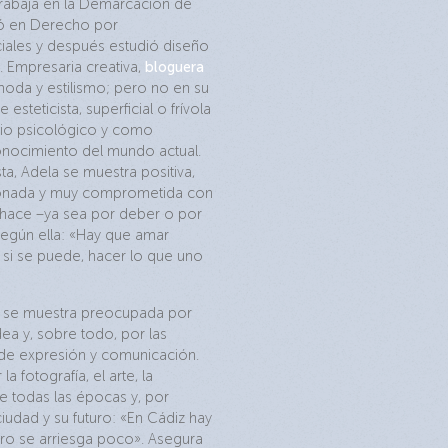
rabaja en la Demarcación de
ió en Derecho por
iales y después estudió diseño
 Empresaria creativa,
bloguera
moda y estilismo; pero no en su
steticista, superficial o frívola
cio psicológico y como
onocimiento del mundo actual.
sta, Adela se muestra positiva,
ionada y muy comprometida con
 hace –ya sea por deber o por
según ella: «Hay que amar
 si se puede, hacer lo que uno
a se muestra preocupada por
ea y, sobre todo, por las
 de expresión y comunicación.
la fotografía, el arte, la
 de todas las épocas y, por
iudad y su futuro: «En Cádiz hay
ro se arriesga poco». Asegura