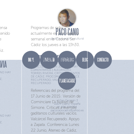
RADIO
ensa
Programas de radio,
PACO CANO
ntenido
actualmente en con espacio
e
semanal en la Cadena Ser
gestión y política cultural
Cádiz los jueves a las 13h30.
iz.
COMENZAR DE NUEVO
INICIO
BIOGRAFÍA
PROYECTOS
BLOG
CONTACTO
AVIA
MIÉRCOLES 17 JUN 2015 |
NO HAY
COMENTARIOS
|
ALEJANDRO
NO HAY
TORRES RIVERA
,
CRÍTICA
,
EVENTOS
DE CÁDIZ
,
PROCOMÚN
,
VALCARCE
Z
,
PLANETACÁDIZ
RECUPERADO
,
VALCÁRCEL
RECUPERADO
Referencias del programa del
17 Junio de 2015: Versión de
c/ San Germán 3
Cominciare Di Nuovo de
11004 Cádiz, España
Simone. Críticas a eventos
tlf: 856 174 984
pacocanocadiz@yahoo.es
gaditanos culturales vacíos.
NO HAY
Valcárcel Recuperado. Apoyo
Z
,
a Zapata. Conferencia Lunes
22 Junio, Ateneo de Cádiz,