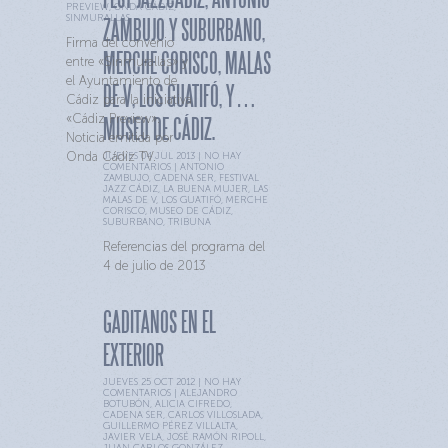
PREVIEW
,
ONDA CÁDIZ
,
SINMURALLAS
ZAMBUJO Y SUBURBANO,
Firma del convenio
MERCHE CORISCO, MALAS
entre «Sinmurallas» y
el Ayuntamiento de
DE V, LOS GUATIFÓ, Y…
Cádiz para la iniciativa
«Cádiz Preview».
MUSEO DE CÁDIZ.
Noticia emitida por
Onda Cádiz TV.
JUEVES 04 JUL 2013 |
NO HAY
COMENTARIOS
|
ANTONIO
ZAMBUJO
,
CADENA SER
,
FESTIVAL
JAZZ CÁDIZ
,
LA BUENA MUJER
,
LAS
MALAS DE V
,
LOS GUATIFÓ
,
MERCHE
CORISCO
,
MUSEO DE CÁDIZ
,
SUBURBANO
,
TRIBUNA
Referencias del programa del
4 de julio de 2013
GADITANOS EN EL
EXTERIOR
JUEVES 25 OCT 2012 |
NO HAY
COMENTARIOS
|
ALEJANDRO
BOTUBÓN
,
ALICIA CIFREDO
,
CADENA SER
,
CARLOS VILLOSLADA
,
GUILLERMO PÉREZ VILLALTA
,
JAVIER VELA
,
JOSÉ RAMÓN RIPOLL
,
JUAN CARLOS GONZÁLEZ-