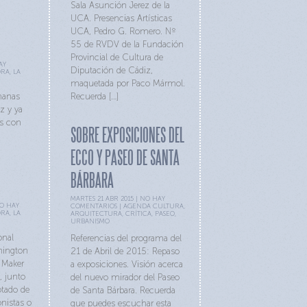
Sala Asunción Jerez de la
UCA. Presencias Artísticas
UCA, Pedro G. Romero. Nº
55 de RVDV de la Fundación
Provincial de Cultura de
AY
Diputación de Cádiz,
ORA
,
LA
maquetada por Paco Mármol.
manas
Recuerda […]
z y ya
s con
SOBRE EXPOSICIONES DEL
ECCO Y PASEO DE SANTA
BÁRBARA
MARTES 21 ABR 2015 |
NO HAY
O HAY
COMENTARIOS
|
AGENDA CULTURA
,
ORA
,
LA
ARQUITECTURA
,
CRÍTICA
,
PASEO
,
URBANISMO
onal
Referencias del programa del
shington
21 de Abril de 2015: Repaso
 Maker
a exposiciones. Visión acerca
, junto
del nuevo mirador del Paseo
otado de
de Santa Bárbara. Recuerda
nistas o
que puedes escuchar esta