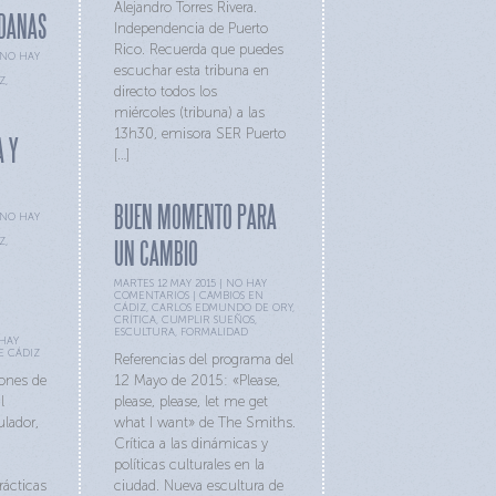
Alejandro Torres Rivera.
ADANAS
Independencia de Puerto
Rico. Recuerda que puedes
NO HAY
escuchar esta tribuna en
Z
,
directo todos los
miércoles (tribuna) a las
13h30, emisora SER Puerto
A Y
[…]
BUEN MOMENTO PARA
NO HAY
Z
,
UN CAMBIO
MARTES 12 MAY 2015 |
NO HAY
COMENTARIOS
|
CAMBIOS EN
CÁDIZ
,
CARLOS EDMUNDO DE ORY
,
CRÍTICA
,
CUMPLIR SUEÑOS
,
ESCULTURA
,
FORMALIDAD
HAY
E CÁDIZ
Referencias del programa del
iones de
12 Mayo de 2015: «Please,
l
please, please, let me get
ulador,
what I want» de The Smiths.
Crítica a las dinámicas y
políticas culturales en la
rácticas
ciudad. Nueva escultura de