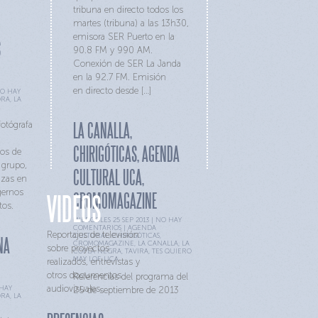
tribuna en directo todos los
martes (tribuna) a las 13h30,
emisora SER Puerto en la
S
90.8 FM y 990 AM.
Conexión de SER La Janda
en la 92.7 FM. Emisión
en directo desde […]
O HAY
ORA
,
LA
LA CANALLA,
fotógrafa
CHIRIGÓTICAS, AGENDA
os de
 grupo,
CULTURAL UCA,
nzas en
gernos
CROMOMAGAZINE
VIDEOS
tos.
MIÉRCOLES 25 SEP 2013 |
NO HAY
COMENTARIOS
|
AGENDA
Reportajes de televisión
CULTURAL
,
CHIRIGÓTICAS
,
NA
CROMOMAGAZINE
,
LA CANALLA
,
LA
sobre proyectos
COPLA NEGRA
,
TAVIRA
,
TES QUIERO
MAY LOF
,
UCA
realizados, entrevistas y
otros documentos
Referencias del programa del
audiovisuales.
HAY
25 de septiembre de 2013
ORA
,
LA