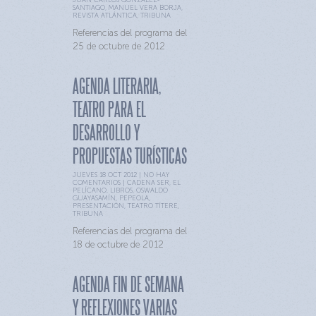
SANTIAGO
,
MANUEL VERA BORJA
,
REVISTA ATLÁNTICA
,
TRIBUNA
Referencias del programa del
25 de octubre de 2012
AGENDA LITERARIA,
TEATRO PARA EL
DESARROLLO Y
PROPUESTAS TURÍSTICAS
JUEVES 18 OCT 2012 |
NO HAY
COMENTARIOS
|
CADENA SER
,
EL
PELÍCANO
,
LIBROS
,
OSWALDO
GUAYASAMÍN
,
PEPEOLA
,
PRESENTACIÓN
,
TEATRO TÍTERE
,
TRIBUNA
Referencias del programa del
18 de octubre de 2012
AGENDA FIN DE SEMANA
Y REFLEXIONES VARIAS