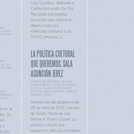
Luis Quintero, dedicada a
Carlos Edmundo De Ory.
Recuerda que puedes
escuchar esta tribuna en
directo todos los
HAY
miércoles (tribuna) a las
E CÁDIZ
,
URALLAS
13h30, emisora […]
LA POLÍTICA CULTURAL
QUE QUEREMOS, SALA
HAY
ELA
,
LA
LAS CON
ASUNCIÓN JEREZ
MARTES 28 ABR 2015 |
NO HAY
COMENTARIOS
|
ALEX AHUMADA
,
ARTÍCULO
,
ASUNCIÓN JEREZ
,
HAY
CRÍTICA
,
PACO MÁRMOL
,
PAROLE
EONSEGUI
,
PAROLE
,
RVDV
ALLAS
Referencias del programa del
28 de Abril de 2015: Versión
ja en la
de Parole, Parole de Zap
as. Se
Mama & Vicent Cassel. La
por
política cultural que
s y
queremos, artículo completo.
ño por