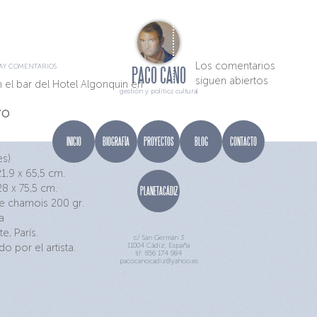
OS
COMENTARIOS
Los comentarios
AY COMENTARIOS
PACO CANO
siguen abiertos
el bar del Hotel Algonquin en
gestión y política cultural
YO
INICIO
BIOGRAFÍA
PROYECTOS
BLOG
CONTACTO
es)
,9 x 65,5 cm.
8 x 75,5 cm.
PLANETACÁDIZ
e chamois 200 gr.
a
, París.
c/ San Germán 3
 por el artista.
11004 Cádiz, España
tlf: 856 174 984
pacocanocadiz@yahoo.es